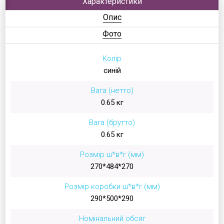
Характеристики
Опис
Фото
Колір
синій
Вага (нетто)
0.65 кг
Вага (брутто)
0.65 кг
Розмір ш*в*г (мм)
270*484*270
Розмір коробки ш*в*г (мм)
290*500*290
Номінальний обсяг