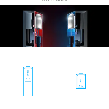
Докладніше
Підлогові
Настільні