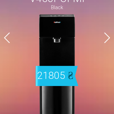
Black
21805