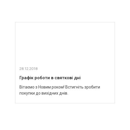
Останні новини
28.12.2018
03.09
Графік роботи в святкові дні
Зуст
Вітаємо з Новим роком! Встигніть зробити
Пури
покупки до вихідних днів.