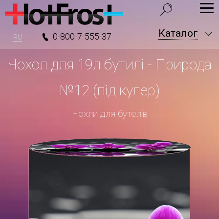
Каталог
0-800-7-555-37
RU
Чохол для 19л бутилі - Природа
№12 (під кулер)
Чохли для бутелів