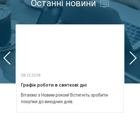
Останні новини
28.12.2018
03.09
Графік роботи в святкові дні
Зуст
Вітаємо з Новим роком! Встигніть зробити
Пури
покупки до вихідних днів.