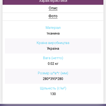
Характеристики
Опис
Фото
Матеріал
тканина
Країна виробництва
Україна
Вага (нетто)
0.02 кг
Розмір ш*в*г (мм)
280*395*280
Щільність (г/м²)
130