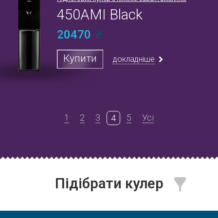
450AMI Black
20470
Купити
докладніше
1
2
3
5
Усі
4
Підібрати кулер