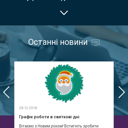
Останні новини
28.12.2018
03.09
Графік роботи в святкові дні
Зуст
Вітаємо з Новим роком! Встигніть зробити
Пури