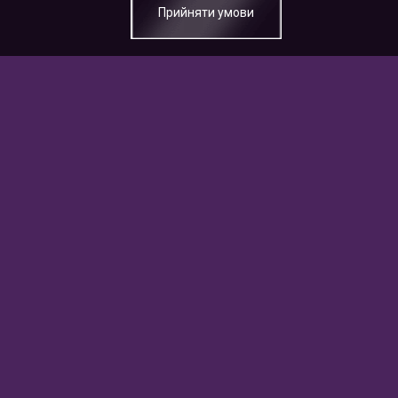
Прийняти умови
© 2003-2026 Всі права захищені.
Про компанію
Контакти
Публічна оферта
Гарантія
Корисно знати
Оплата
Сервісні центри
Доставка
Повернення та обмін
Новини
Політика конфіденційності