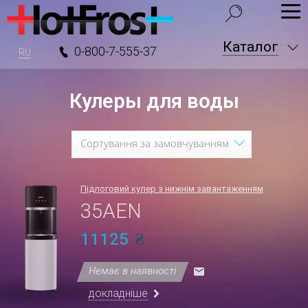
Каталог
0-800-7-555-37
RU
Кулеры для воды
Сортування за замовчуванням
Підлоговий кулер з нижнім завантаженням
35AEN
11125
Немає в наявності
докладніше